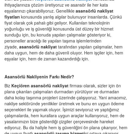
ihtiyaçlarınıza çözüm üretiyoruz ve asansör ile her kata
eşyalarınızı çıkarabiliyoruz. Genellikle
asansörlü nakliyat
fiyatları
konusunda yanlış algılar bulunuyor insanlarda. Çünkü
fiyat olarak çok pahalı gibi geliyor. Kullanılan teknolojinin
yoğunluğu ve iş güvenliği konusunda üst düzey bir hizmet
sunduğu için, bu konuda yapılan çalışmalar gösteriyor ki,
personeller aracılığı ile yapılan taşıma işlemlerinden
ziyade,
asansörlü nakliyat
tarafından yapılan çalışmalar, hem
daha uygun, hem de daha güvenli oluyor. Hem işçiler için, hem
eşyalar için, hem de zaman kazandırdığı için.
Asansörlü Nakliyenin Farkı Nedir?
Biz
Keçiören asansörlü nakliyat
firması olarak, sizler için ön
plana çıkarılan çalışmaları durmadan yürütüyor ve durmadan
daha kolay taşınma projeleri üzerinde çalışıyoruz. Yani amacımız,
nakliye sektöründe yenilikler üretmek ve bunu en uygun ödeme
seçenekleri ile yapmak oluyor. İşimizi seviyoruz ve yaptığımız
çalışmalarda, hem kurallara uygun araçlar kullanıyoruz, hem de
yasalarımızın bize gösterdiği çizgiler çerçevesinde hareket
ediyoruz. Bu da haliyle hem iş güvenliğini ön plana çıkarıyor, hem
de uygun fiyatlı
asansörlü taşıma hizmeti
ni ortaya çıkarıyor.