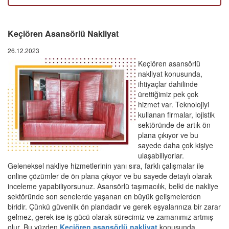
Keçiören Asansörlü Nakliyat
26.12.2023
Keçiören asansörlü
nakliyat konusunda,
ihtiyaçlar dahilinde
ürettiğimiz pek çok
hizmet var. Teknolojiyi
kullanan firmalar, lojistik
sektöründe de artık ön
plana çıkıyor ve bu
sayede daha çok kişiye
ulaşabiliyorlar.
Geleneksel nakliye hizmetlerinin yanı sıra, farklı çalışmalar ile
online çözümler de ön plana çıkıyor ve bu sayede detaylı olarak
inceleme yapabiliyorsunuz. Asansörlü taşımacılık, belki de nakliye
sektöründe son senelerde yaşanan en büyük gelişmelerden
biridir. Çünkü güvenlik ön plandadır ve gerek eşyalarınıza bir zarar
gelmez, gerek ise iş gücü olarak sürecimiz ve zamanımız artmış
olur. Bu yüzden
Keçiören asansörlü nakliyat
konusunda