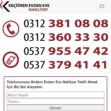
Telefonunuzu Bırakın Evden Eve Nakliyat Teklif Almak
İçin Biz Sizi Arayalım:
Gönder