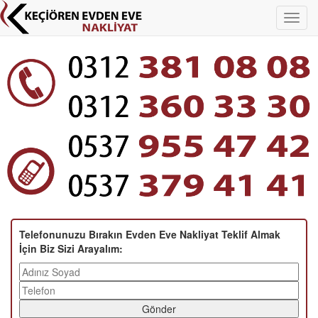
Telefonunuzu Bırakın Evden Eve Nakliyat Teklif Almak
İçin Biz Sizi Arayalım:
Gönder