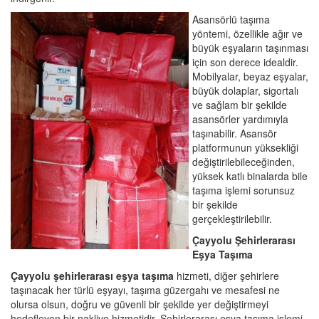
Asansörlü taşıma
yöntemi, özellikle ağır ve
büyük eşyaların taşınması
için son derece idealdir.
Mobilyalar, beyaz eşyalar,
büyük dolaplar, sigortalı
ve sağlam bir şekilde
asansörler yardımıyla
taşınabilir. Asansör
platformunun yüksekliği
değiştirilebileceğinden,
yüksek katlı binalarda bile
taşıma işlemi sorunsuz
bir şekilde
gerçekleştirilebilir.
Çayyolu Şehirlerarası
Eşya Taşıma
Çayyolu şehirlerarası eşya taşıma
hizmeti, diğer şehirlere
taşınacak her türlü eşyayı, taşıma güzergahı ve mesafesi ne
olursa olsun, doğru ve güvenli bir şekilde yer değiştirmeyi
hedefleyen bir nakliye hizmetidir. Şehirlerarası eşya taşıma işlemi,