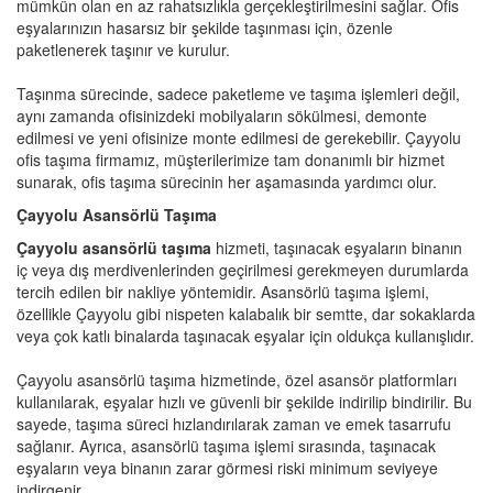
mümkün olan en az rahatsızlıkla gerçekleştirilmesini sağlar. Ofis
eşyalarınızın hasarsız bir şekilde taşınması için, özenle
paketlenerek taşınır ve kurulur.
Taşınma sürecinde, sadece paketleme ve taşıma işlemleri değil,
aynı zamanda ofisinizdeki mobilyaların sökülmesi, demonte
edilmesi ve yeni ofisinize monte edilmesi de gerekebilir. Çayyolu
ofis taşıma firmamız, müşterilerimize tam donanımlı bir hizmet
sunarak, ofis taşıma sürecinin her aşamasında yardımcı olur.
Çayyolu Asansörlü Taşıma
Çayyolu asansörlü taşıma
hizmeti, taşınacak eşyaların binanın
iç veya dış merdivenlerinden geçirilmesi gerekmeyen durumlarda
tercih edilen bir nakliye yöntemidir. Asansörlü taşıma işlemi,
özellikle Çayyolu gibi nispeten kalabalık bir semtte, dar sokaklarda
veya çok katlı binalarda taşınacak eşyalar için oldukça kullanışlıdır.
Çayyolu asansörlü taşıma hizmetinde, özel asansör platformları
kullanılarak, eşyalar hızlı ve güvenli bir şekilde indirilip bindirilir. Bu
sayede, taşıma süreci hızlandırılarak zaman ve emek tasarrufu
sağlanır. Ayrıca, asansörlü taşıma işlemi sırasında, taşınacak
eşyaların veya binanın zarar görmesi riski minimum seviyeye
indirgenir.